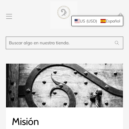
Transl
missing
US (USD)
Español
es.layo
Buscar
Search
algo
en
nuestra
tienda.
Misión