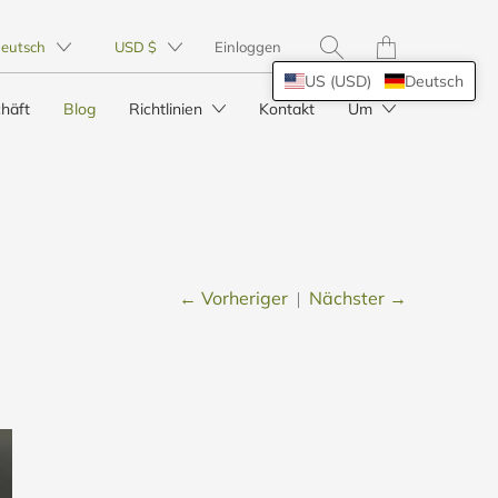
Translation
eutsch
USD $
Einloggen
missing:
de.layout.general.tit
US (USD)
Deutsch
häft
Blog
Richtlinien
Kontakt
Um
← Vorheriger
Nächster →
|