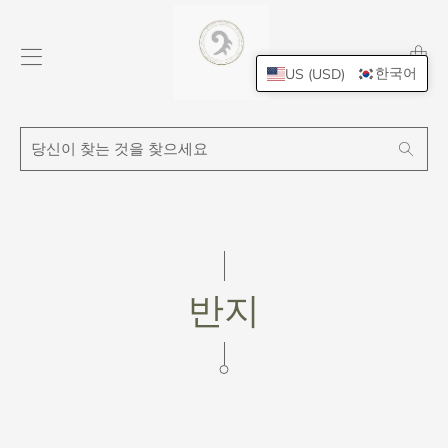
Transl
missing
한국어
US (USD)
ko.layo
당
Search
신
이
찾
는
것
을
찾
반지
으
세
요