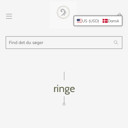
Transl
missing
US (USD)
Dansk
da.layo
Find
Search
det
du
søger
ringe